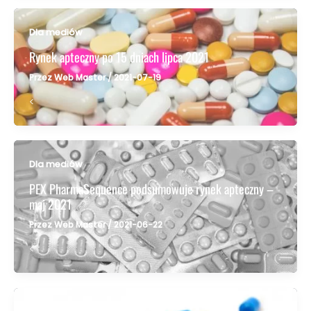
Dla mediów
Rynek apteczny po 15 dniach lipca 2021
Przez
Web Master
/
2021-07-19
<
Dla mediów
PEX PharmaSequence podsumowuje rynek apteczny –
maj 2021
Przez
Web Master
/
2021-06-22
<