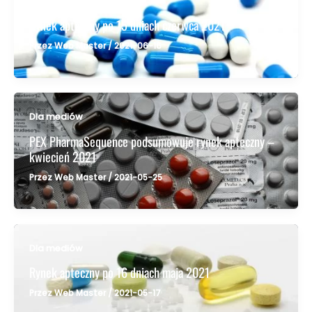
Dla mediów
Rynek apteczny po 15 dniach czerwca 2021
Przez
Web Master
/
2021-06-16
Dla mediów
PEX PharmaSequence podsumowuje rynek apteczny –
kwiecień 2021
Przez
Web Master
/
2021-05-25
Dla mediów
Rynek apteczny po 16 dniach maja 2021
Przez
Web Master
/
2021-05-17