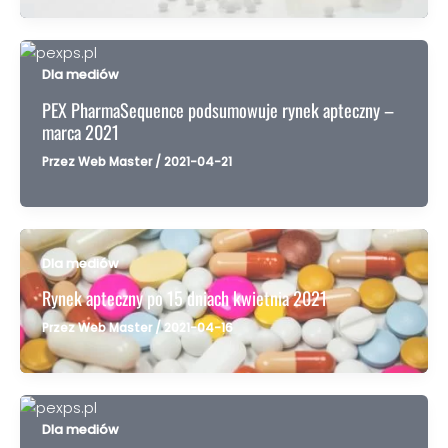
Dla mediów
PEX PharmaSequence podsumowuje rynek apteczny –
marca 2021
Przez
Web Master
/
2021-04-21
Dla mediów
Rynek apteczny po 15 dniach kwietnia 2021
Przez
Web Master
/
2021-04-16
Dla mediów