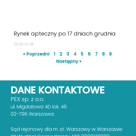
Rynek apteczny po 17 dniach grudnia
2023-12-18
« Poprzedni
1
2
3
4
5
6
7
8
9
Następny »
DANE KONTAKTOWE
PEX sp. z o.o.
ul. Migdałowa 4D lok. 46
02-796 Warszawa
Sąd rejonowy dla m. st. Warszawy w Warszawie