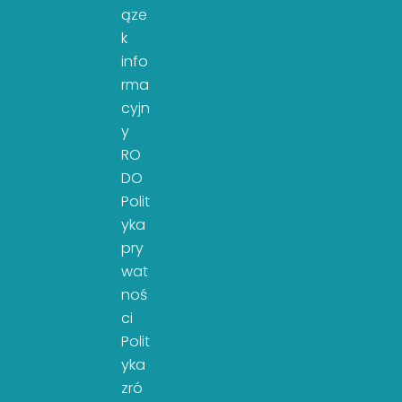
ąze
k
info
rma
cyjn
y
RO
DO
Polit
yka
pry
wat
noś
ci
Polit
yka
zró