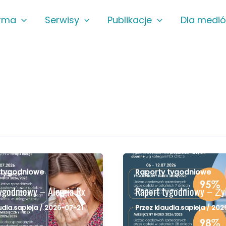
irma
Serwisy
Publikacje
Dla medi
 tygodniowe
Raporty tygodniowe
ygodniowy – Alergia Rx
Raport tygodniowy – Ży
udia.sapieja
/
2026-07-21
Przez
klaudia.sapieja
/
202