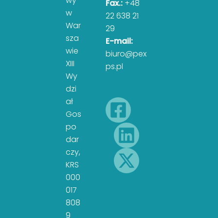
wy
Fax.:
+48
w
22 638 21
War
29
sza
E-mail:
wie
biuro@pex
XIII
ps.pl
Wy
dzi
ał
Gos
po
dar
czy,
KRS
000
017
808
9