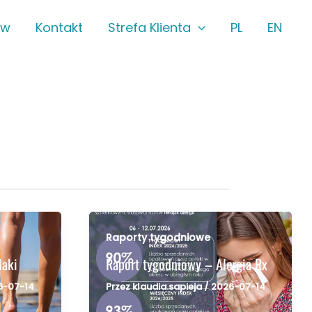
ów
Kontakt
Strefa Klienta
PL
EN
Raporty tygodniowe
laki
Raport tygodniowy – Alergia Rx
6-07-14
Przez
klaudia.sapieja
/
2026-07-14