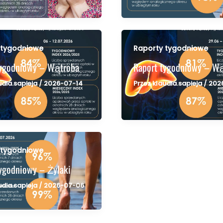
 tygodniowe
Raporty tygodniowe
tygodniowy – Wątroba
Raport tygodniowy – W
udia.sapieja
/
2026-07-14
Przez
klaudia.sapieja
/
202
 tygodniowe
ygodniowy – Żylaki
udia.sapieja
/
2026-07-06