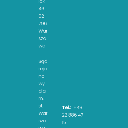
lok.
46
02-
796
War
sza
wa
Sąd
rejo
no
wy
dla
m.
st.
Tel.:
+48
War
22 886 47
sza
15