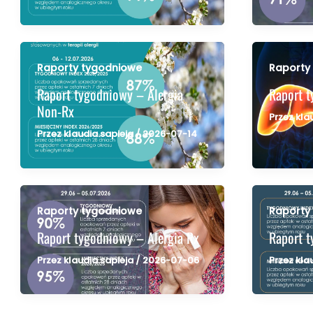
Raporty tygodniowe
Raporty
Raport tygodniowy – Alergia
Raport 
Non-Rx
Przez
kla
Przez
klaudia.sapieja
/
2026-07-14
Raporty tygodniowe
Raporty
Raport tygodniowy – Alergia Rx
Raport t
Przez
klaudia.sapieja
/
2026-07-06
Przez
kla