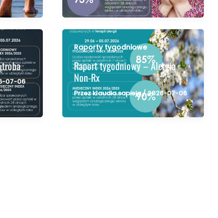
Raporty tygodniowe
ątroba
Raport tygodniowy – Alergia
Non-Rx
6-07-06
Przez
klaudia.sapieja
/
2026-07-06