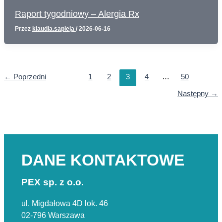
Raport tygodniowy – Alergia Rx
Przez
klaudia.sapieja
/
2026-06-16
←
Poprzedni
1
2
3
4
…
50
Następny
→
DANE KONTAKTOWE
PEX sp. z o.o.
ul. Migdałowa 4D lok. 46
02-796 Warszawa