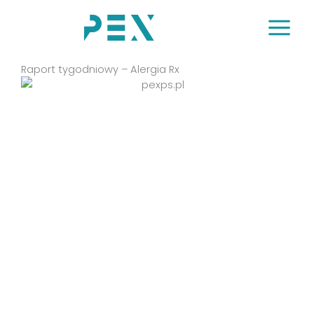
Przejdź
do
treści
Raport tygodniowy – Alergia Rx