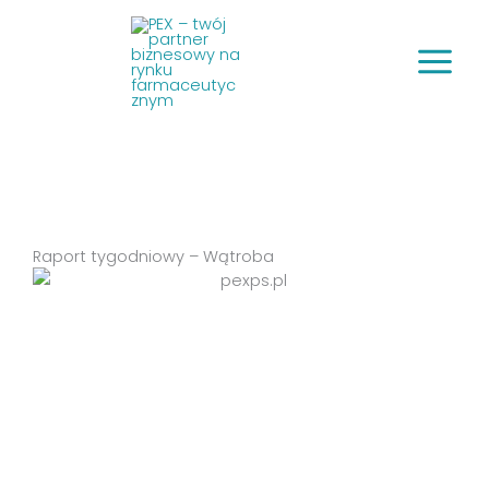
Przejdź
do
treści
Raport tygodniowy – Wątroba