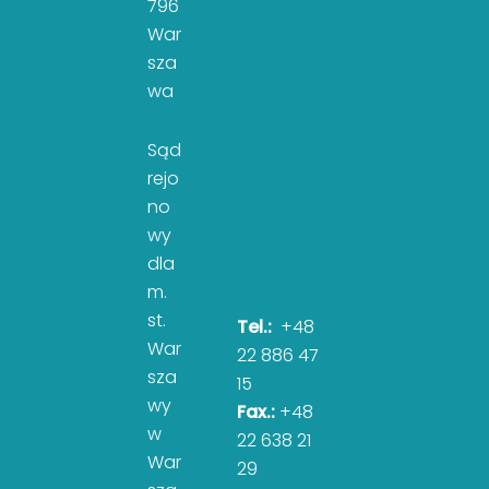
796
War
sza
wa
Sąd
rejo
no
wy
dla
m.
st.
Tel.:
+48
War
22 886 47
sza
15
wy
Fax.:
+48
w
22 638 21
War
29