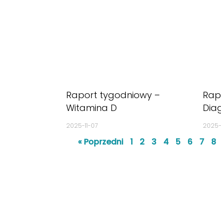
Raport tygodniowy –
Rap
Witamina D
Dia
2025-11-07
2025-
« Poprzedni
1
2
3
4
5
6
7
8