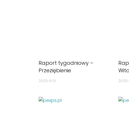
Raport tygodniowy –
Rap
Przeziębienie
Wit
2025-11-13
2025-1