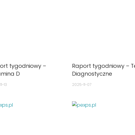
ort tygodniowy –
Raport tygodniowy – T
amina D
Diagnostyczne
1-13
2025-11-07