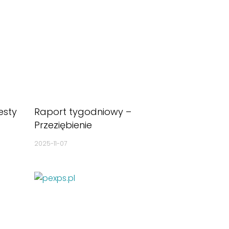
esty
Raport tygodniowy –
Przeziębienie
2025-11-07